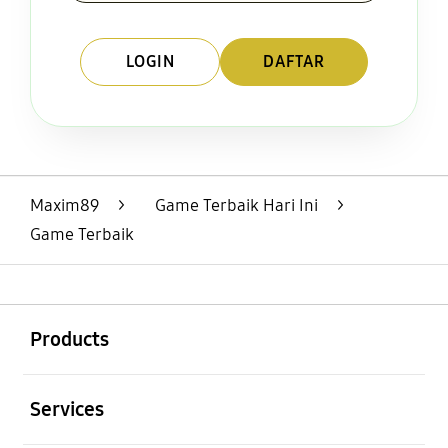
LOGIN
DAFTAR
Layer Popup Close
Maxim89
>
Game Terbaik Hari Ini
>
Game Terbaik
Buka
Footer Navigation
Products
Buka
Services
Buka