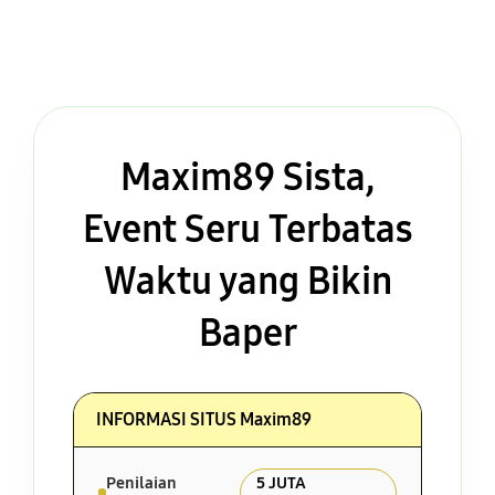
Maxim89 Sista,
Event Seru Terbatas
Waktu yang Bikin
Baper
INFORMASI SITUS Maxim89
Penilaian
5 JUTA