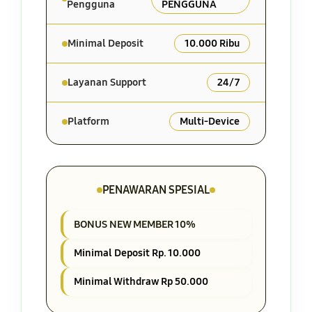
Pengguna
PENGGUNA
Minimal Deposit
10.000 Ribu
Layanan Support
24/7
Platform
Multi-Device
PENAWARAN SPESIAL
BONUS NEW MEMBER 10%
Minimal Deposit Rp. 10.000
Minimal Withdraw Rp 50.000