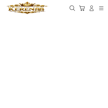
Skip
to
Cari
Troli
Login
Navigation
content