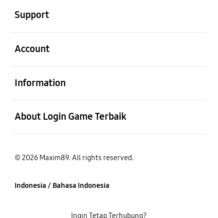
Support
Buka
Account
Buka
Information
Buka
About Login Game Terbaik
© 2026 Maxim89. All rights reserved.
Indonesia / Bahasa Indonesia
Ingin Tetap Terhubung?