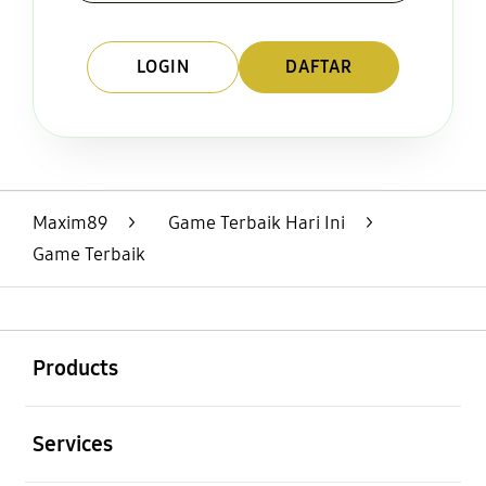
LOGIN
DAFTAR
Layer Popup Close
Maxim89
>
Game Terbaik Hari Ini
>
Game Terbaik
Buka
Footer Navigation
Products
Buka
Services
Buka