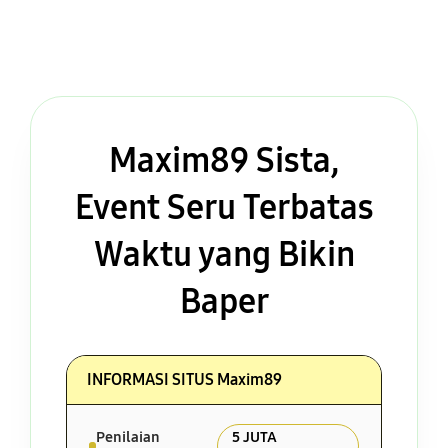
Maxim89 Sista,
Event Seru Terbatas
Waktu yang Bikin
Baper
INFORMASI SITUS Maxim89
Penilaian
5 JUTA