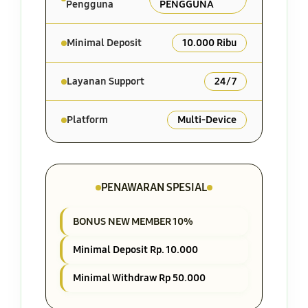
Pengguna
PENGGUNA
Minimal Deposit
10.000 Ribu
Layanan Support
24/7
Platform
Multi-Device
PENAWARAN SPESIAL
BONUS NEW MEMBER 10%
Minimal Deposit Rp. 10.000
Minimal Withdraw Rp 50.000