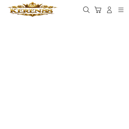
Skip
to
Cari
Troli
Login
Navigation
content