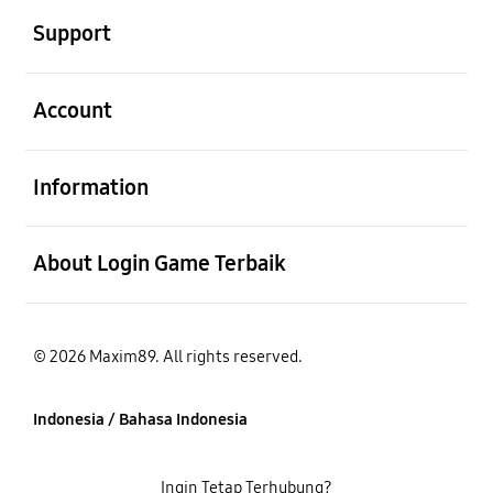
Support
Buka
Account
Buka
Information
Buka
About Login Game Terbaik
© 2026 Maxim89. All rights reserved.
Indonesia / Bahasa Indonesia
Ingin Tetap Terhubung?