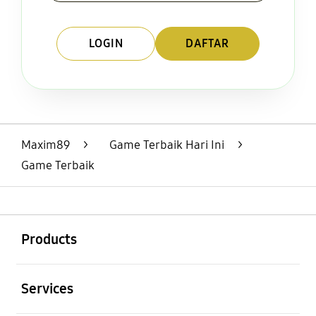
LOGIN
DAFTAR
Layer Popup Close
Maxim89
>
Game Terbaik Hari Ini
>
Game Terbaik
Buka
Footer Navigation
Products
Buka
Services
Buka