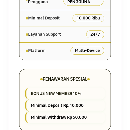
Pengguna
PENGGUNA
Minimal Deposit
10.000 Ribu
Layanan Support
24/7
Platform
Multi-Device
PENAWARAN SPESIAL
BONUS NEW MEMBER 10%
Minimal Deposit Rp. 10.000
Minimal Withdraw Rp 50.000