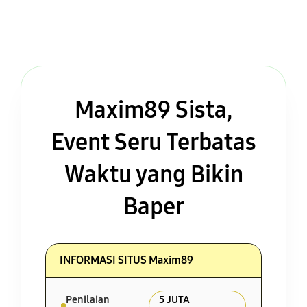
Maxim89 Sista,
Event Seru Terbatas
Waktu yang Bikin
Baper
INFORMASI SITUS Maxim89
Penilaian
5 JUTA