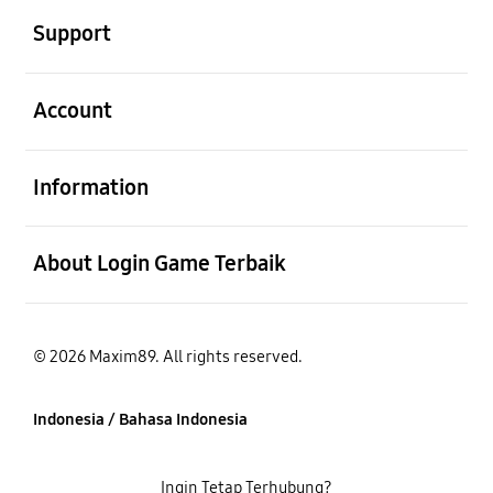
Support
Buka
Account
Buka
Information
Buka
About Login Game Terbaik
© 2026 Maxim89. All rights reserved.
Indonesia / Bahasa Indonesia
Ingin Tetap Terhubung?