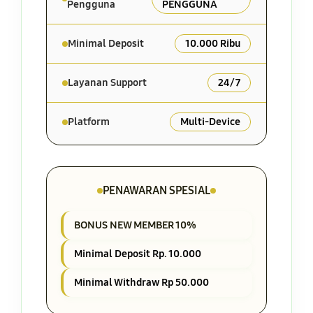
Pengguna
PENGGUNA
Minimal Deposit
10.000 Ribu
Layanan Support
24/7
Platform
Multi-Device
PENAWARAN SPESIAL
BONUS NEW MEMBER 10%
Minimal Deposit Rp. 10.000
Minimal Withdraw Rp 50.000