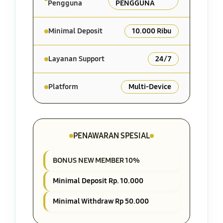
Pengguna
PENGGUNA
Minimal Deposit
10.000 Ribu
Layanan Support
24/7
Platform
Multi-Device
PENAWARAN SPESIAL
BONUS NEW MEMBER 10%
Minimal Deposit Rp. 10.000
Minimal Withdraw Rp 50.000