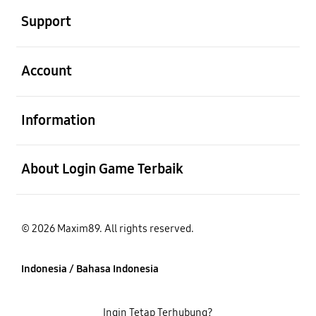
Support
Buka
Account
Buka
Information
Buka
About Login Game Terbaik
© 2026 Maxim89. All rights reserved.
Indonesia / Bahasa Indonesia
Ingin Tetap Terhubung?