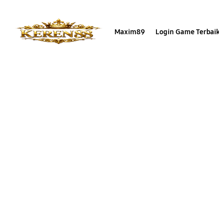
Skip
to
content
Maxim89
Login Game Terbai