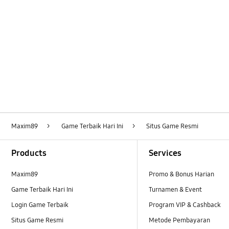
Layer Popup Close
Maxim89
>
Game Terbaik Hari Ini
>
Situs Game Resmi
Footer Navigation
Products
Services
Maxim89
Promo & Bonus Harian
Game Terbaik Hari Ini
Turnamen & Event
Login Game Terbaik
Program VIP & Cashback
Situs Game Resmi
Metode Pembayaran