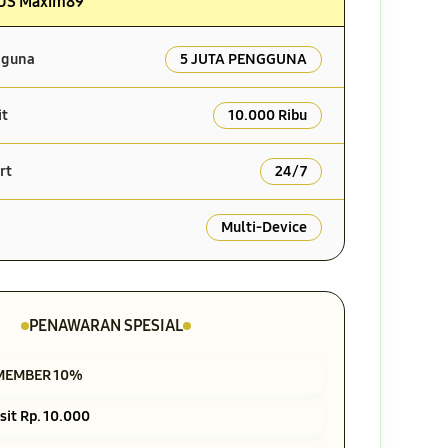
US Maxim89
gguna
5 JUTA PENGGUNA
it
10.000 Ribu
rt
24/7
Multi-Device
PENAWARAN SPESIAL
MEMBER 10%
it Rp. 10.000