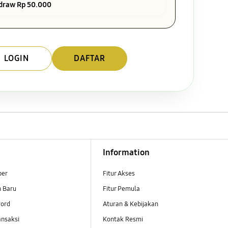
draw Rp 50.000
LOGIN
DAFTAR
Information
ber
Fitur Akses
n Baru
Fitur Pemula
ord
Aturan & Kebijakan
ansaksi
Kontak Resmi