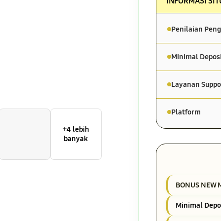
INFORMASI SIT
Penilaian Pen
Minimal Depos
Layanan Suppo
Platform
+4 lebih
banyak
BONUS NEW 
Minimal Depos