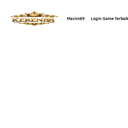
Skip
to
content
Maxim89
Login Game Terbai