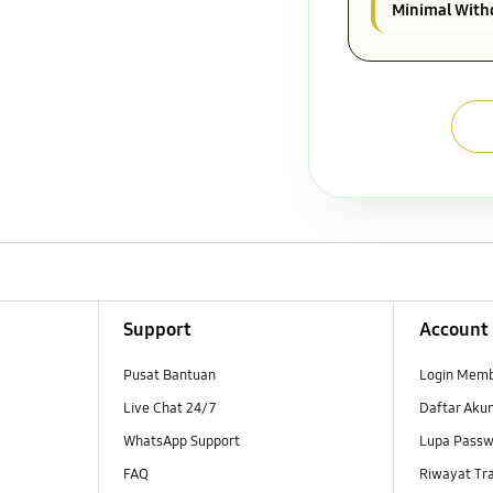
Minimal With
Support
Account
Pusat Bantuan
Login Mem
Live Chat 24/7
Daftar Aku
WhatsApp Support
Lupa Passw
FAQ
Riwayat Tr