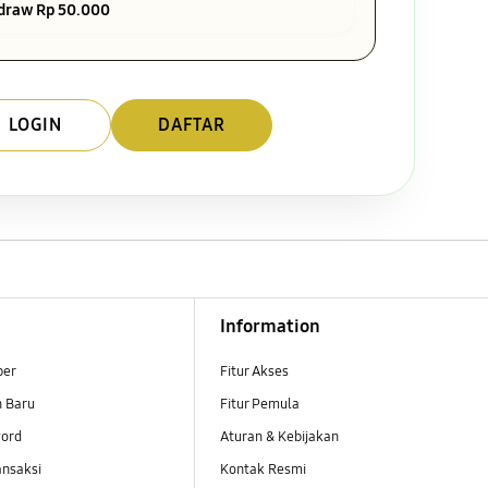
draw Rp 50.000
LOGIN
DAFTAR
Information
ber
Fitur Akses
n Baru
Fitur Pemula
ord
Aturan & Kebijakan
ansaksi
Kontak Resmi