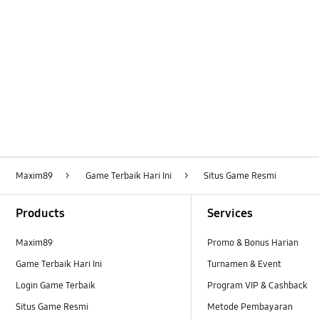
Layer Popup Close
Maxim89
>
Game Terbaik Hari Ini
>
Situs Game Resmi
Footer Navigation
Products
Services
Maxim89
Promo & Bonus Harian
Game Terbaik Hari Ini
Turnamen & Event
Login Game Terbaik
Program VIP & Cashback
Situs Game Resmi
Metode Pembayaran