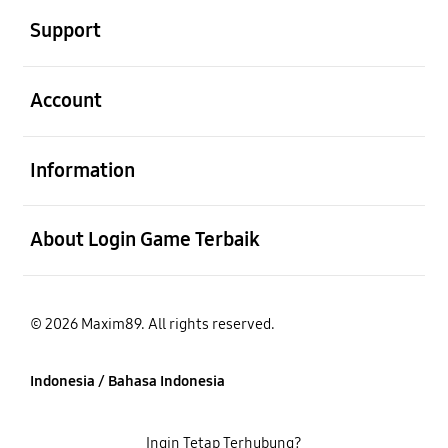
Support
Buka
Account
Buka
Information
Buka
About Login Game Terbaik
© 2026 Maxim89. All rights reserved.
Indonesia / Bahasa Indonesia
Ingin Tetap Terhubung?