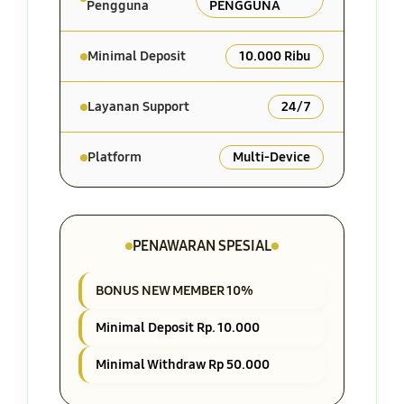
Pengguna
PENGGUNA
Minimal Deposit
10.000 Ribu
Layanan Support
24/7
Platform
Multi-Device
PENAWARAN SPESIAL
BONUS NEW MEMBER 10%
Minimal Deposit Rp. 10.000
Minimal Withdraw Rp 50.000