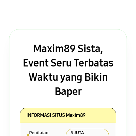
Maxim89 Sista,
Event Seru Terbatas
Waktu yang Bikin
Baper
INFORMASI SITUS Maxim89
Penilaian
5 JUTA