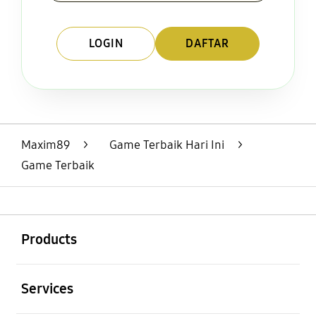
LOGIN
DAFTAR
Layer Popup Close
Maxim89
>
Game Terbaik Hari Ini
>
Game Terbaik
Buka
Footer Navigation
Products
Buka
Services
Buka