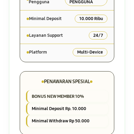
Pengguna
PENGGUNA
Minimal Deposit
10.000 Ribu
Layanan Support
24/7
Platform
Multi-Device
PENAWARAN SPESIAL
BONUS NEW MEMBER 10%
Minimal Deposit Rp. 10.000
Minimal Withdraw Rp 50.000