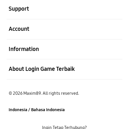
Support
Buka
Account
Buka
Information
Buka
About Login Game Terbaik
© 2026 Maxim89. All rights reserved.
Indonesia / Bahasa Indonesia
Ingin Tetap Terhubung?