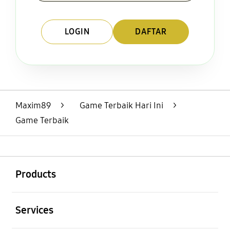
LOGIN
DAFTAR
Layer Popup Close
Maxim89
>
Game Terbaik Hari Ini
>
Game Terbaik
Buka
Footer Navigation
Products
Buka
Services
Buka