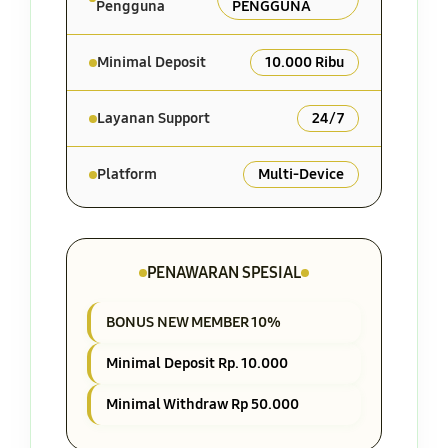
Pengguna
PENGGUNA
Minimal Deposit
10.000 Ribu
Layanan Support
24/7
Platform
Multi-Device
PENAWARAN SPESIAL
BONUS NEW MEMBER 10%
Minimal Deposit Rp. 10.000
Minimal Withdraw Rp 50.000