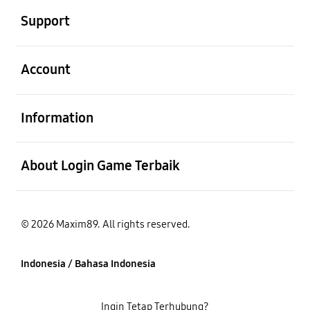
Support
Buka
Account
Buka
Information
Buka
About Login Game Terbaik
© 2026 Maxim89. All rights reserved.
Indonesia / Bahasa Indonesia
Ingin Tetap Terhubung?