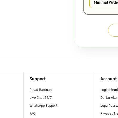
Minimal With
Support
Account
Pusat Bantuan
Login Mem
Live Chat 24/7
Daftar Aku
WhatsApp Support
Lupa Passw
FAQ
Riwayat Tr