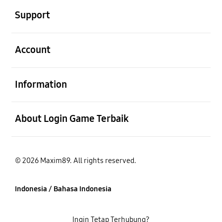
Support
Buka
Account
Buka
Information
Buka
About Login Game Terbaik
© 2026 Maxim89. All rights reserved.
Indonesia / Bahasa Indonesia
Ingin Tetap Terhubung?