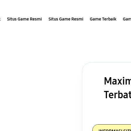
k
Situs Game Resmi
Situs Game Resmi
Game Terbaik
Gam
Maxim
Terba