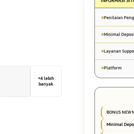
INFORMASI SIT
Penilaian Pen
Minimal Depos
Layanan Suppo
Platform
+4 lebih
banyak
BONUS NEW 
Minimal Depos