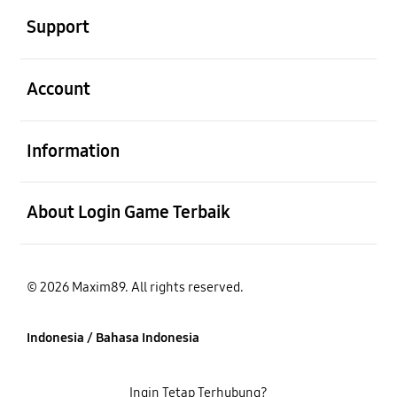
Support
Buka
Account
Buka
Information
Buka
About Login Game Terbaik
© 2026 Maxim89. All rights reserved.
Indonesia / Bahasa Indonesia
Ingin Tetap Terhubung?