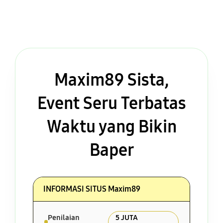
Maxim89 Sista,
Event Seru Terbatas
Waktu yang Bikin
Baper
INFORMASI SITUS Maxim89
Penilaian
5 JUTA