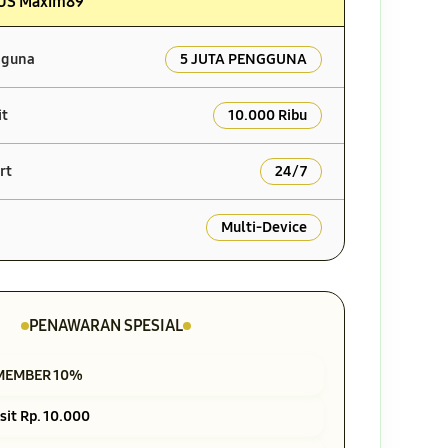
US Maxim89
gguna
5 JUTA PENGGUNA
it
10.000 Ribu
rt
24/7
Multi-Device
PENAWARAN SPESIAL
MEMBER 10%
it Rp. 10.000