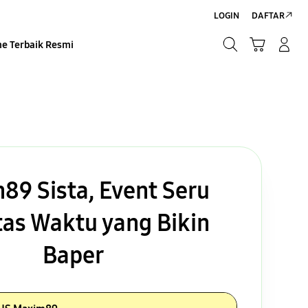
LOGIN
DAFTAR
Cari
Troli
Login/Sign-Up
e Terbaik Resmi
Cari
89 Sista, Event Seru
tas Waktu yang Bikin
Baper