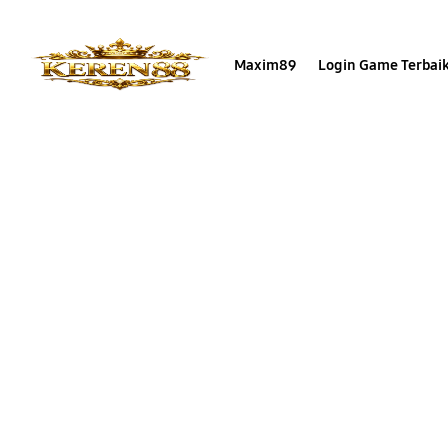
Skip
to
content
Maxim89
Login Game Terbai