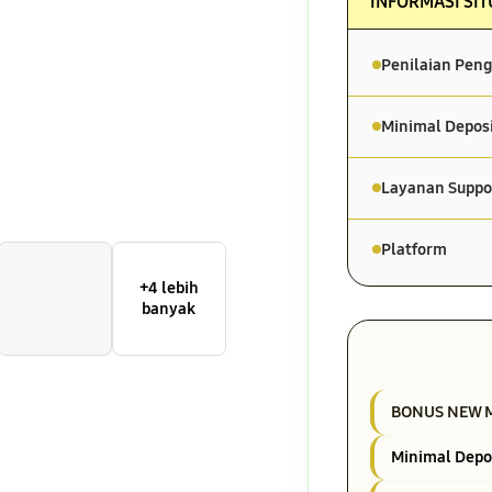
INFORMASI SIT
Penilaian Pen
Minimal Depos
Layanan Suppo
Platform
+4 lebih
banyak
BONUS NEW 
Minimal Depos