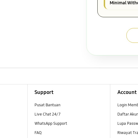
Minimal With
Support
Account
Pusat Bantuan
Login Mem
Live Chat 24/7
Daftar Aku
WhatsApp Support
Lupa Passw
FAQ
Riwayat Tr